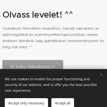
Olvass levelet! ^^
Csatlakozz hírlevelem olvasóihoz, maradj naprakész az
újdonságokkal és eseményekkel kapcsolatban, olvass
érdekes témákról, kapj ajándékokat, kedvezményeket és
még sok mást ^^
Itt tudsz feliratkozni >>
We use cookies to enable the proper functioning and
security of our website, and to offer you the best possible
Cookies
user experience.
Out of stock
Accept only necessary
Accept all