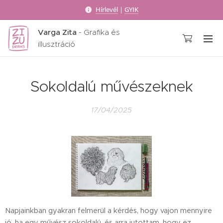
Hírlevél
|
GYIK
Varga Zita
- Grafika és
illusztráció
Sokoldalú művészeknek
17/04/2025
Napjainkban gyakran felmerül a kérdés, hogy vajon mennyire
jó, ha egy művész sokoldalú, és arra jutottam, hogy ez