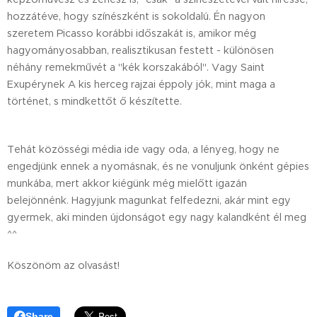
hozzátéve, hogy színészként is sokoldalú. Én nagyon
szeretem Picasso korábbi időszakát is, amikor még
hagyományosabban, realisztikusan festett - különösen
néhány remekművét a "kék korszakából". Vagy Saint
Exupérynek A kis herceg rajzai éppoly jók, mint maga a
történet, s mindkettőt ő készítette.
Tehát közösségi média ide vagy oda, a lényeg, hogy ne
engedjünk ennek a nyomásnak, és ne vonuljunk önként gépies
munkába, mert akkor kiégünk még mielőtt igazán
belejönnénk. Hagyjunk magunkat felfedezni, akár mint egy
gyermek, aki minden újdonságot egy nagy kalandként él meg
^^
Köszönöm az olvasást!
Share