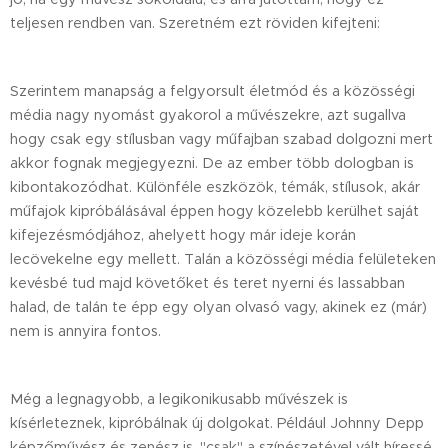
teljesen rendben van. Szeretném ezt röviden kifejteni:
Szerintem manapság a felgyorsult életmód és a közösségi
média nagy nyomást gyakorol a művészekre, azt sugallva
hogy csak egy stílusban vagy műfajban szabad dolgozni mert
akkor fognak megjegyezni. De az ember több dologban is
kibontakozódhat. Különféle eszközök, témák, stílusok, akár
műfajok kipróbálásával éppen hogy közelebb kerülhet saját
kifejezésmódjához, ahelyett hogy már ideje korán
lecövekelne egy mellett. Talán a közösségi média felületeken
kevésbé tud majd követőket és teret nyerni és lassabban
halad, de talán te épp egy olyan olvasó vagy, akinek ez (már)
nem is annyira fontos.
Még a legnagyobb, a legikonikusabb művészek is
kísérleteznek, kipróbálnak új dolgokat. Például Johnny Depp
képzőművész és zenész is, "csak" a színészetével vált híressé,